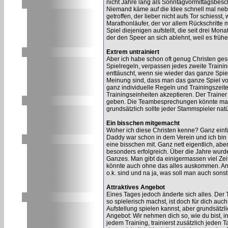
nicht Jahre lang als Sonntagvormittagsbesc
Niemand käme auf die Idee schnell mal neb
getroffen, der lieber nicht aufs Tor schiesst
Marathonläufer, der vor allem Rückschritte 
Spiel diejenigen aufstellt, die seit drei M
der den Speer an sich ablehnt, weil es früh
Extrem untrainiert
Aber ich habe schon oft genug Christen gese
Spielregeln, verpassen jedes zweite Train
enttäuscht, wenn sie wieder das ganze Spiel
Meinung sind, dass man das ganze Spiel vo
ganz individuelle Regeln und Trainingszeiten
Trainingseinheiten akzeptieren. Der Trainer
geben. Die Teambesprechungen könnte man 
grundsätzlich sollte jeder Stammspieler natür
Ein bisschen mitgemacht
Woher ich diese Christen kenne? Ganz einfac
Daddy war schon in dem Verein und ich bi
eine bisschen mit. Ganz nett eigentlich, ab
besonders erfolgreich. Über die Jahre wurde
Ganzes. Man gibt da einigermassen viel Zeit
könnte auch ohne das alles auskommen. Ande
o.k. sind und na ja, was soll man auch son
Attraktives Angebot
Eines Tages jedoch änderte sich alles. Der 
so spielerisch machst, ist doch für dich auch 
Aufstellung spielen kannst, aber grundsätzli
Angebot: Wir nehmen dich so, wie du bist,
jedem Training, trainierst zusätzlich jeden