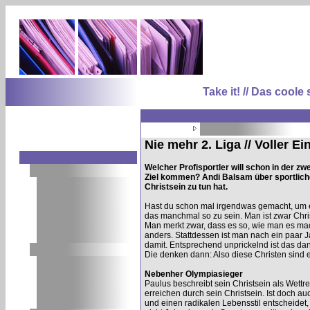
Take it! // Das coo
Nie mehr 2. Liga // Voller E
Welcher Profisportler will schon in der zw
Ziel kommen? Andi Balsam über sportliche
Christsein zu tun hat.
Hast du schon mal irgendwas gemacht, um es
das manchmal so zu sein. Man ist zwar Chris
Man merkt zwar, dass es so, wie man es macht
anders. Stattdessen ist man nach ein paar Ja
damit. Entsprechend unprickelnd ist das dan
Die denken dann: Also diese Christen sind 
Nebenher Olympiasieger
Paulus beschreibt sein Christsein als Wettrenn
erreichen durch sein Christsein. Ist doch 
und einen radikalen Lebensstil entscheide