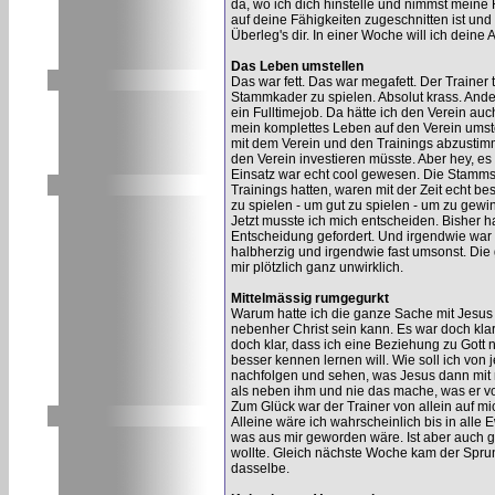
da, wo ich dich hinstelle und nimmst meine
auf deine Fähigkeiten zugeschnitten ist und
Überleg's dir. In einer Woche will ich deine 
Das Leben umstellen
Das war fett. Das war megafett. Der Trainer 
Stammkader zu spielen. Absolut krass. Ander
ein Fulltimejob. Da hätte ich den Verein au
mein komplettes Leben auf den Verein umstel
mit dem Verein und den Trainings abzustim
den Verein investieren müsste. Aber hey, es
Einsatz war echt cool gewesen. Die Stammsp
Trainings hatten, waren mit der Zeit echt b
zu spielen - um gut zu spielen - um zu gewi
Jetzt musste ich mich entscheiden. Bisher ha
Entscheidung gefordert. Und irgendwie war 
halbherzig und irgendwie fast umsonst. Die 
mir plötzlich ganz unwirklich.
Mittelmässig rumgegurkt
Warum hatte ich die ganze Sache mit Jesus 
nebenher Christ sein kann. Es war doch klar
doch klar, dass ich eine Beziehung zu Gott 
besser kennen lernen will. Wie soll ich von
nachfolgen und sehen, was Jesus dann mit
als neben ihm und nie das mache, was er v
Zum Glück war der Trainer von allein auf 
Alleine wäre ich wahrscheinlich bis in alle E
was aus mir geworden wäre. Ist aber auch ga
wollte. Gleich nächste Woche kam der Spru
dasselbe.