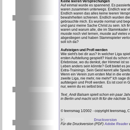
Keine leeren Versprechungen
Auf einmal wurde es spannend. Es passierte 
waren zusammen unterwegs. Endlich war et
Endlich waren das alles keine leeren Versp
bewahrheiten schienen. Endlich wurden die D
gebrauchte mich. Es wurde normal und begei
und ganz meine Sache Christ zu sein. Ich fi
waren und warum alle, die im Stammkader sp
musste noch viel lernen, musste auf vieles v
abgestiegen und haben Stammspieler verloren
soll ich da?
Aufsteigen und Profi werden
Wie sieht's bei dir aus? In welcher Liga sp
ersten Aufstellung gespielt? Hast du schon m
Erlebnisse, wo du denkst, der Himmel ist so 
Leben anders sein könnte? Gott bietet es 
Extra-Trainings. Sein Geist kennt alle Spielt
Wenn ein Verein zum ersten Mal in die erste
zweite Liga, nie mehr, nie mehr!" Ich sage di
aufsteigen und Profi werden. Es ist cool in G
nur, wenn du es selbst bist.
Text_Andi Balsam spielt schon ein paar Jahre
in Berlin und macht sich fit für die nächste S
© teensmag 1/2002 - copyright teensmag, C
Druckversion
Für die Druckversion (PDF)
Adobe Reader