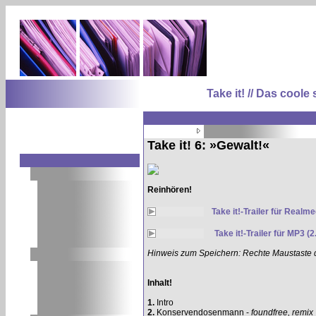
Take it! // Das coo
Take it! 6: »Gewalt!«
Reinhören!
Take it!-Trailer für Realm
Take it!-Trailer für MP3 (
Hinweis zum Speichern: Rechte Maustaste dr
Inhalt!
1.
Intro
2.
Konservendosenmann -
foundfree, remix