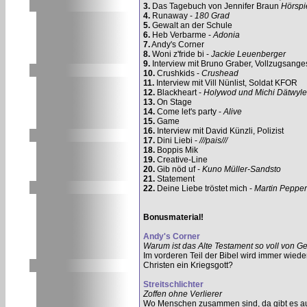
3.
Das Tagebuch von Jennifer Braun
Hörspi
4.
Runaway -
180 Grad
5.
Gewalt an der Schule
6.
Heb Verbarme -
Adonia
7.
Andy's Corner
8.
Woni z'fride bi -
Jackie Leuenberger
9.
Interview mit Bruno Graber, Vollzugsanges
10.
Crushkids -
Crushead
11.
Interview mit Vill Nünlist, Soldat KFOR
12.
Blackheart -
Holywod und Michi Dätwyle
13.
On Stage
14.
Come let's party -
Alive
15.
Game
16.
Interview mit David Künzli, Polizist
17.
Dini Liebi -
///pais///
18.
Boppis Mik
19.
Creative-Line
20.
Gib nöd uf -
Kuno Müller-Sandsto
21.
Statement
22.
Deine Liebe tröstet mich -
Martin Pepper
Bonusmaterial!
Andy's Corner
Warum ist das Alte Testament so voll von G
Im vorderen Teil der Bibel wird immer wieder
Christen ein Kriegsgott?
Streitschlichter
Zoffen ohne Verlierer
Wo Menschen zusammen sind, da gibt es au