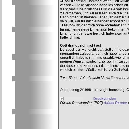
»Das ist echt der Hammer! Wenn Gott wirklich
wissen.« Diese Aussage habe ich schon oft 
sieht, was für ein falsches Bild viele von 
zu verderben, und wir müssen auch die unend
Der Moment in meinem Leben, an dem ich erk
sein will, war für mich einer der schönsten u
»Freund« ist, der mich ohne Vorbehalt anni
für mich eine neue Dimension bekommen. We
Erfahrung irgendwie leer. Ich habe zwar an
hatte ich nie.
Gott drängt sich nicht auf
Du sagst jetzt vielleicht, daß Gott dir nie ge
niemandem aufzudrängen. Ich habe lange Zei
eigentlich habe ich ihm nie erzählt, wie ic
meinen Wunsch sagte, näher bei ihm zu sein
der diese tiefe Freundschaft noch nicht so ri
wirklich einzige Möglichkeit ist, zu Gott »Va
Text_Simon Veigel macht Musik für seinen
© teensmag 2/1998 - copyright teensmag, C
Druckversion
Für die Druckversion (PDF)
Adobe Reader