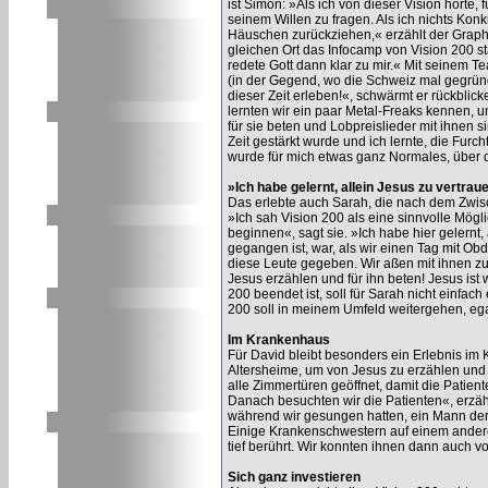
ist Simon: »Als ich von dieser Vision hörte,
seinem Willen zu fragen. Als ich nichts Konkre
Häuschen zurückziehen,« erzählt der Graphi
gleichen Ort das Infocamp von Vision 200 st
redete Gott dann klar zu mir.« Mit seinem 
(in der Gegend, wo die Schweiz mal gegründe
dieser Zeit erleben!«, schwärmt er rückbli
lernten wir ein paar Metal-Freaks kennen, 
für sie beten und Lobpreislieder mit ihnen 
Zeit gestärkt wurde und ich lernte, die Fur
wurde für mich etwas ganz Normales, über 
»Ich habe gelernt, allein Jesus zu vertrau
Das erlebte auch Sarah, die nach dem Zwisc
»Ich sah Vision 200 als eine sinnvolle Mög
beginnen«, sagt sie. »Ich habe hier gelernt,
gegangen ist, war, als wir einen Tag mit Ob
diese Leute gegeben. Wir aßen mit ihnen z
Jesus erzählen und für ihn beten! Jesus ist
200 beendet ist, soll für Sarah nicht einfa
200 soll in meinem Umfeld weitergehen, ega
Im Krankenhaus
Für David bleibt besonders ein Erlebnis i
Altersheime, um von Jesus zu erzählen und 
alle Zimmertüren geöffnet, damit die Patien
Danach besuchten wir die Patienten«, erzäh
während wir gesungen hatten, ein Mann der
Einige Krankenschwestern auf einem ander
tief berührt. Wir konnten ihnen dann auch v
Sich ganz investieren