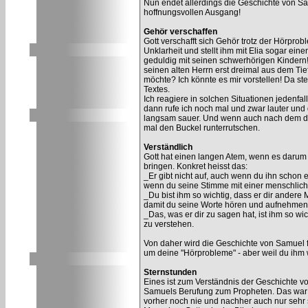
Nun endet allerdings die Geschichte von Samu
hoffnungsvollen Ausgang!
Gehör verschaffen
Gott verschafft sich Gehör trotz der Hörprobl
Unklarheit und stellt ihm mit Elia sogar einen
geduldig mit seinen schwerhörigen Kindern
seinen alten Herrn erst dreimal aus dem Tief
möchte? Ich könnte es mir vorstellen! Da s
Textes.
Ich reagiere in solchen Situationen jedenfal
dann rufe ich noch mal und zwar lauter und 
langsam sauer. Und wenn auch nach dem dr
mal den Buckel runterrutschen.
Verständlich
Gott hat einen langen Atem, wenn es darum 
bringen. Konkret heisst das:
_Er gibt nicht auf, auch wenn du ihn schon e
wenn du seine Stimme mit einer menschlich
_Du bist ihm so wichtig, dass er dir ander
damit du seine Worte hören und aufnehmen
_Das, was er dir zu sagen hat, ist ihm so wic
zu verstehen.
Von daher wird die Geschichte von Samuel für
um deine "Hörprobleme" - aber weil du ihm wi
Sternstunden
Eines ist zum Verständnis der Geschichte vo
Samuels Berufung zum Propheten. Das war s
vorher noch nie und nachher auch nur sehr 