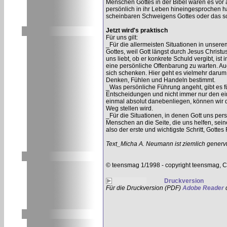
Menschen Gottes in der Bibel waren es vor 
persönlich in ihr Leben hineingesprochen 
scheinbaren Schweigens Gottes oder das sch
Jetzt wird's praktisch
Für uns gilt:
_Für die allermeisten Situationen in unse
Gottes, weil Gott längst durch Jesus Christu
uns liebt, ob er konkrete Schuld vergibt, is
eine persönliche Offenbarung zu warten. Au
sich schenken. Hier geht es vielmehr darum
Denken, Fühlen und Handeln bestimmt.
_Was persönliche Führung angeht, gibt es f
Entscheidungen und nicht immer nur den eine
einmal absolut danebenliegen, können wir 
Weg stellen wird.
_Für die Situationen, in denen Gott uns per
Menschen an die Seite, die uns helfen, sei
also der erste und wichtigste Schritt, Gotte
Text_Micha A. Neumann ist ziemlich genervt
© teensmag 1/1998 - copyright teensmag, C
Druckversion
Für die Druckversion (PDF)
Adobe Reader