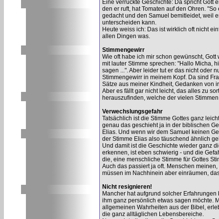
Eine verrückte Geschichte: Da spricht Gott 
den er ruft, hat Tomaten auf den Ohren. "So
gedacht und den Samuel bemitleidet, weil 
unterscheiden kann.
Heute weiss ich: Das ist wirklich oft nicht e
allen Dingen was.
Stimmengewirr
Wie oft habe ich mir schon gewünscht, Gott 
mit lauter Stimme sprechen: "Hallo Micha, hi
sagen ...". Aber leider tut er das nicht oder
Stimmengewirr in meinem Kopf. Da sind Fra
Sätze aus meiner Kindheit, Gedanken von irg
Aber es fällt gar nicht leicht, das alles zu 
herauszufinden, welche der vielen Stimmen i
Verwechslungsgefahr
Tatsächlich ist die Stimme Gottes ganz lei
genau das geschieht ja in der biblischen G
Elias. Und wenn wir dem Samuel keinen Ge
der Stimme Elias also täuschend ähnlich g
Und damit ist die Geschichte wieder ganz d
erkennen, ist eben schwierig - und die Gef
die, eine menschliche Stimme für Gottes St
Auch das passiert ja oft. Menschen meinen, s
müssen im Nachhinein aber einräumen, dass
Nicht resignieren!
Mancher hat aufgrund solcher Erfahrungen be
ihm ganz persönlich etwas sagen möchte. Ma
allgemeinen Wahrheiten aus der Bibel, erlebt
die ganz alltäglichen Lebensbereiche.