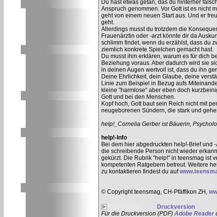
Du hast etwas getan, das du hinterher falsc
Anspruch genommen. Vor Gott ist es nicht meh
geht von einem neuen Start aus. Und er freut 
geht.
Allerdings musst du trotzdem die Konsequenz
Frauenärztin oder -arzt könnte dir da Auskun
schlimm findet, wenn du erzählst, dass du 
ziemlich konkrete Spielchen gemacht hast.
Du musst ihm erklären, warum es für dich be
Beziehung voraus. Aber dadurch wird sie si
in deinen Augen wertvoll ist, dass du ihn g
Deine Ehrlichkeit, dein Glaube, deine verst
Linie zum Beispiel in Bezug aufs Miteinand
kleine "harmlose" aber eben doch kurzbeinig
Gott und bei den Menschen.
Kopf hoch, Gott baut sein Reich nicht mit 
neugeborenen Sündern, die stark und gehei
help!_Cornelia Gerber ist Bäuerin, Psychol
help!-Info
Bei dem hier abgedruckten help!-Brief und 
die schreibende Person nicht wieder erkann
gekürzt. Die Rubrik "help!" in teensmag ist 
kompetenten Ratgebern betreut. Weitere he
zu kontaktieren findest du auf
www.teensma
© Copyright teensmag, CH-Pfäffikon ZH,
ww
Druckversion
Für die Druckversion (PDF)
Adobe Reader