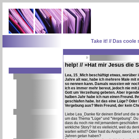
Take it! // Das coo
help! // »Hat mir Jesus die
Lea, 15_Mich beschäftigt etwas, worüber 
Jahre alt war, habe ich mehrere Male mit
so nennen kann. Damals wussten wir noch g
ich es immer mehr bereut, jedoch nie mit
Gott um Verzeihung gebeten. Aber irgendw
halben Jahr habe ich nun einen Freund. Ih
geschlafen habe. Ist das eine Lüge? Oder 
Vergebung aus? Mein Freund, der kein Chri
Liebe Lea_Danke für deinen Brief und die s
um das Thema "Lüge" und "Vergebung". Du fr
dass du noch nie mit jemandem geschlafen 
wirkliche Story? Ist es vielleicht, weil du d
warten willst? Oder hast du Angst davor, er
Jahren getan haben?