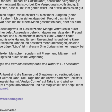
h fandest. Du hast es Gott bekannt, bereut und Vergebung in
r existent. Es ist vorbei. Die Vergebung ist vollständig. Er
sich, dass du mit ihm gehen willst und er will, dass es dir gut
en tragen. Vielleicht bist du nicht mehr Jungfrau (deine
ft geben). Ich bin sicher, dass dein Freund das nicht so
zwar noch nie mit einem Mann geschlafen hast, aber als Kind
deutungsvoll ist. Das setzt eine Menge Vertrauen in eurer
cher tiefer. Ausserdem gehe ich davon aus, dass dein Freund
ern hast und auch möchtest, dass er zum Glauben findet.
ändnisvolle Haltung für sein Unverständnis und deine klare
erschlafen können ihn bestimmt mehr überzeugen, als eine
e Lüge. "Lüge" ist in diesem Sinn übrigens immer negativ, bei
perfekten Menschen, sondern mit Frauen und Männern, mit
ligt sind durch seine Vergebung!
ogin und Verhaltenstherapeutin und wohnt in CH-Steckborn.
-Antwort sind die Namen und Situationen so verändert, dass
t werden kann. Die Frage und die Antwort sind zum Teil stark
vergleichbar mit "Andys Corner" auf Take it! und wird von
lp!-Fragen und Antworten und die Möglichkeit das help!-Team
g.net
.
w.teensmag.net
downloaden.