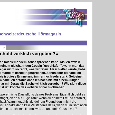
le schweizerdeutsche Hörmagazin
 Schuld wirklich vergeben?«
ich mit niemandem sonst sprechen kann. Als ich etwa 8
 meinem gleichaltrigen Cousin "geschlafen", wenn man das
ar nicht so recht, was wir taten. Als ich älter wurde, habe
 jemandem darüber gesprochen. Schon sehr oft habe ich
ie ist diese Erinnerung immer noch sehr stark. Seit einem
m habe ich erzählt, dass ich noch nie mit einem Jungen
hat mir Jesus die Sache wirklich vergeben? Wie sieht diese
st ist, könnte das wohl nicht nachvollziehen.
uperehrliche Darstellung deines Problems. Eigentlich geht es
agst, ob es als Lüge zählt, wenn du deinem Freund erzählst,
hast. Warum erzählst du deinem Freund denn nicht die
enkst, er hätte dann kein Verständnis dafür, wenn du mit ihm noch
 könnte es schlimm finden, was du und dein Cousin vor 7