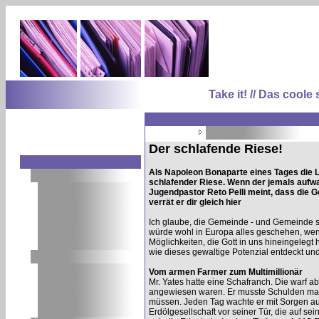
Take it! // Das coo
Der schlafende Riese!
Als Napoleon Bonaparte eines Tages die La
schlafender Riese. Wenn der jemals aufwac
Jugendpastor Reto Pelli meint, dass die 
verrät er dir gleich hier
Ich glaube, die Gemeinde - und Gemeinde si
würde wohl in Europa alles geschehen, wenn
Möglichkeiten, die Gott in uns hineingelegt
wie dieses gewaltige Potenzial entdeckt un
Vom armen Farmer zum Multimillionär
Mr. Yates hatte eine Schafranch. Die warf ab
angewiesen waren. Er musste Schulden mac
müssen. Jeden Tag wachte er mit Sorgen au
Erdölgesellschaft vor seiner Tür, die auf 