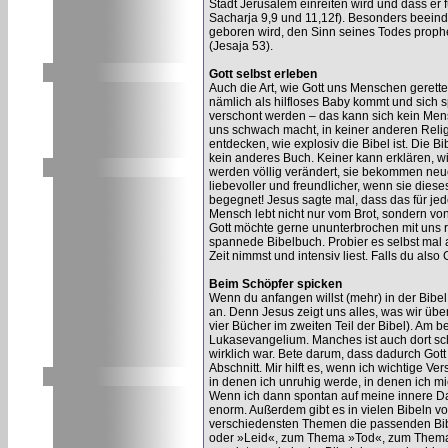
Stadt Jerusalem einreiten wird und dass er f
Sacharja 9,9 und 11,12f). Besonders beeind
geboren wird, den Sinn seines Todes proph
(Jesaja 53).
Gott selbst erleben
Auch die Art, wie Gott uns Menschen gerette
nämlich als hilfloses Baby kommt und sich s
verschont werden – das kann sich kein Mens
uns schwach macht, in keiner anderen Reli
entdecken, wie explosiv die Bibel ist. Die Bi
kein anderes Buch. Keiner kann erklären, 
werden völlig verändert, sie bekommen ne
liebevoller und freundlicher, wenn sie diese
begegnet! Jesus sagte mal, dass das für jed
Mensch lebt nicht nur vom Brot, sondern vo
Gott möchte gerne ununterbrochen mit uns red
spannede Bibelbuch. Probier es selbst mal a
Zeit nimmst und intensiv liest. Falls du also
Beim Schöpfer spicken
Wenn du anfangen willst (mehr) in der Bibel
an. Denn Jesus zeigt uns alles, was wir übe
vier Bücher im zweiten Teil der Bibel). Am b
Lukasevangelium. Manches ist auch dort sch
wirklich war. Bete darum, dass dadurch Gott 
Abschnitt. Mir hilft es, wenn ich wichtige Ve
in denen ich unruhig werde, in denen ich mic
Wenn ich dann spontan auf meine innere Dat
enorm. Außerdem gibt es in vielen Bibeln vo
verschiedensten Themen die passenden Bibe
oder »Leid«, zum Thema »Tod«, zum Thema 