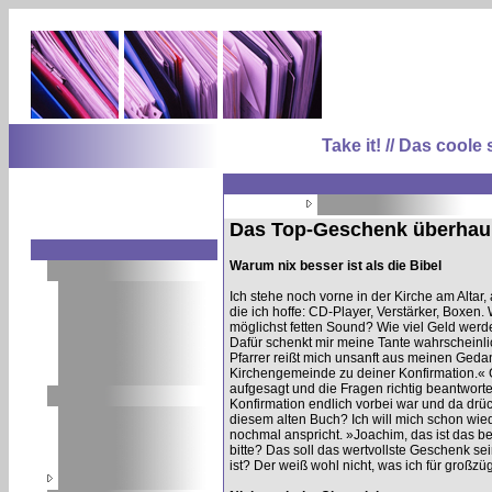
Take it! // Das coo
Das Top-Geschenk überhau
Warum nix besser ist als die Bibel
Ich stehe noch vorne in der Kirche am Alta
die ich hoffe: CD-Player, Verstärker, Boxen.
möglichst fetten Sound? Wie viel Geld wer
Dafür schenkt mir meine Tante wahrscheinl
Pfarrer reißt mich unsanft aus meinen Geda
Kirchengemeinde zu deiner Konfirmation.« 
aufgesagt und die Fragen richtig beantwortet
Konfirmation endlich vorbei war und da drück
diesem alten Buch? Ich will mich schon wied
nochmal anspricht. »Joachim, das ist das 
bitte? Das soll das wertvollste Geschenk sei
ist? Der weiß wohl nicht, was ich für großz