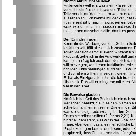
Nicht mehr im Chaos leben
Mittlerweile weiß ich, was mein Pfarrer bei
versucht, ein Puzzle mit tausend Teilen 
Teile vor dir, auf denen kaum was zu erkenne
aussehen soll. Ich könnte mir denken, dass
frustrierend ist für mich inzwischen ein Leb
weiß, wie sie zusammenpassen und was dabe
mein Leben aussehen sollte, damit es passt.
Den Erfinder fragen
Kennt ihr die Werbung von den Gelben Seiten
losfahren will, fällt alles in sich zusammen
sollen, der sich damit auskennt.« Wenn ich 
kaputt ist, gehe ich in die Autowerkstatt u
kann, dann frag ich auch den, der sich damit
will mir zeigen, wie Leben funktioniert, wie
richtigen Entscheidungen zu treffen. Er wil
und vor allem will er mir zeigen, wie er mir 
Er hat als Einziger alle Infos, die ich brau
Überblick. Das will er mir gerne mitteilen. N
wie in der Bibel.
Die Beweise glauben
Natürlich hat Gott das Buch nicht einfach s
Menschen benutzt, die in seinem Namen auf
schreibt mal in einem seiner Briefe in der
was sie selbst gerade wichtig fanden. Sonde
Gottes schreiben sollten (2. Petrus 2,21). Ka
hinter all dem steht, was wir in der Bibel f
Frage: Aber wenn das alles menschliche Er
Prophezeiungen bereits erfüllt sein, oder?
prophezeit, dass Christus von einer Jungfra