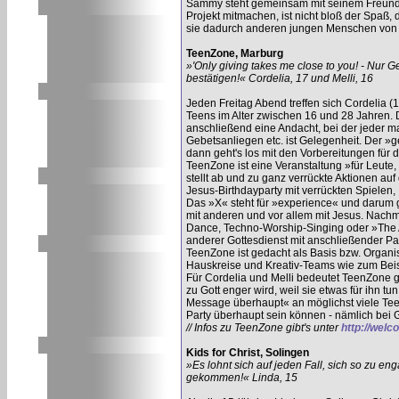
Sammy steht gemeinsam mit seinem Freund 
Projekt mitmachen, ist nicht bloß der Spaß,
sie dadurch anderen jungen Menschen von 
TeenZone, Marburg
»'Only giving takes me close to you! - Nur 
bestätigen!« Cordelia, 17 und Melli, 16
Jeden Freitag Abend treffen sich Cordelia (
Teens im Alter zwischen 16 und 28 Jahren. Do
anschließend eine Andacht, bei der jeder ma
Gebetsanliegen etc. ist Gelegenheit. Der »g
dann geht's los mit den Vorbereitungen für
TeenZone ist eine Veranstaltung »für Leute, 
stellt ab und zu ganz verrückte Aktionen auf
Jesus-Birthdayparty mit verrückten Spielen,
Das »X« steht für »experience« und darum 
mit anderen und vor allem mit Jesus. Nachm
Dance, Techno-Worship-Singing oder »The 
anderer Gottesdienst mit anschließender Pa
TeenZone ist gedacht als Basis bzw. Organi
Hauskreise und Kreativ-Teams wie zum Bei
Für Cordelia und Melli bedeutet TeenZone g
zu Gott enger wird, weil sie etwas für ihn t
Message überhaupt« an möglichst viele Teen
Party überhaupt sein können - nämlich bei 
// Infos zu TeenZone gibt's unter
http://welc
Kids for Christ, Solingen
»Es lohnt sich auf jeden Fall, sich so zu e
gekommen!« Linda, 15