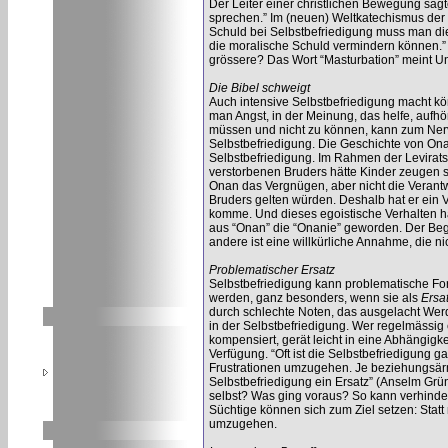
Der Leiter einer christlichen Bewegung sag
sprechen.” Im (neuen) Weltkatechismus der k
Schuld bei Selbstbefriedigung muss man die
die moralische Schuld vermindern können.” A
grössere? Das Wort “Masturbation” meint Un
Die Bibel schweigt
Auch intensive Selbstbefriedigung macht kö
man Angst, in der Meinung, das helfe, aufhö
müssen und nicht zu können, kann zum Ner
Selbstbefriedigung. Die Geschichte von Ona
Selbstbefriedigung. Im Rahmen der Levirats
verstorbenen Bruders hätte Kinder zeugen 
Onan das Vergnügen, aber nicht die Verantwo
Bruders gelten würden. Deshalb hat er ein 
komme. Und dieses egoistische Verhalten hat 
aus “Onan” die “Onanie” geworden. Der Begrif
andere ist eine willkürliche Annahme, die n
Problematischer Ersatz
Selbstbefriedigung kann problematische For
werden, ganz besonders, wenn sie als
Ersa
durch schlechte Noten, das ausgelacht Wer
in der Selbstbefriedigung. Wer regelmässig 
kompensiert, gerät leicht in eine Abhängigkei
Verfügung. “Oft ist die Selbstbefriedigung g
Frustrationen umzugehen. Je beziehungsärmer
Selbstbefriedigung ein Ersatz” (Anselm Grü
selbst? Was ging voraus? So kann verhindert
Süchtige können sich zum Ziel setzen: Statt 
umzugehen.