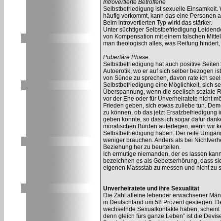
Introvertierte Betroffene
Selbstbefriedigung ist sexuelle Einsamkeit.
häufig vorkommt, kann das eine Personen auf
Beim introvertierten Typ wirkt das stärker.
Unter süchtiger Selbstbefriedigung Leidend
von Kompensation mit einem falschen Mitte
man theologisch alles, was Reifung hindert,
Pubertäre Phase
Selbstbefriedigung hat auch positive Seiten
Autoerotik, wo er auf sich selber bezogen is
von Sünde zu sprechen, davon rate ich seels
Selbstbefriedigung eine Möglichkeit, sich se
Überspannung, wenn die seelisch soziale Re
vor der Ehe oder für Unverheiratete nicht mö
Frieden geben, sich etwas zuliebe tun. De
zu können, ob das jetzt Ersatzbefriedigung 
geben konnte, so dass ich sogar dafür dan
moralischen Bürden auferlegen, wenn wir 
Selbstbefriedigung haben. Der reife Umgang
weniger brauchen. Anders als bei Nichtverhe
Beziehung her zu beurteilen.
Ich ermutige niemanden, der es lassen kann,
bezeichnen es als Gebetserhörung, dass sie 
eigenen Massstab zu messen und nicht zu s
Unverheiratete und ihre Sexualität
Die Zahl alleine lebender erwachsener Män
in Deutschland um 58 Prozent gestiegen. Der
wechselnde Sexualkontakte haben, scheint h
denn gleich fürs ganze Leben” ist die Devis