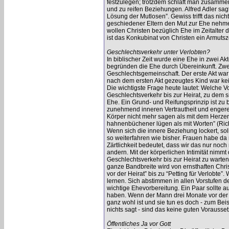
festzulegen; trotzdem schläft man zusammen 
und zu reifen Beziehungen. Alfred Adler sag
Lösung der Mutlosen”. Gewiss trifft das nicht 
geschiedener Eltern den Mut zur Ehe nehmen
wollen Christen bezüglich Ehe im Zeitalter 
ist das Konkubinat von Christen ein Armutsz
Geschlechtsverkehr unter Verlobten?
In biblischer Zeit wurde eine Ehe in zwei Ak
begründen die Ehe durch Übereinkunft. Zwei
Geschlechtsgemeinschaft. Der erste Akt war 
nach dem ersten Akt gezeugtes Kind war ke
Die wichtigste Frage heute lautet: Welche 
Geschlechtsverkehr bis zur Heirat, zu dem si
Ehe. Ein Grund- und Reifungsprinzip ist zu 
zunehmend inneren Vertrautheit und engeren
Körper nicht mehr sagen als mit dem Herzen
hahnenbüchener lügen als mit Worten” (Ric
Wenn sich die innere Beziehung lockert, soll
so weiterfahren wie bisher. Frauen habe da
Zärtlichkeit bedeutet, dass wir das nur noch
andern. Mit der körperlichen Intimität nimmt 
Geschlechtsverkehr bis zur Heirat zu warten,
ganze Bandbreite wird von ernsthaften Chri
vor der Heirat” bis zu “Petting für Verlobte
lernen. Sich abstimmen in allen Vorstufen 
wichtige Ehevorbereitung. Ein Paar sollte au
haben. Wenn der Mann drei Monate vor der H
ganz wohl ist und sie tun es doch - zum Bei
nichts sagt - sind das keine guten Vorausse
Öffentliches Ja vor Gott