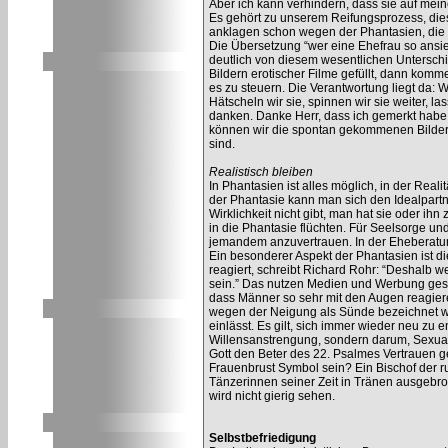
Aber ich kann verhindern, dass sie auf mei
Es gehört zu unserem Reifungsprozess, dies
anklagen schon wegen der Phantasien, die 
Die Übersetzung “wer eine Ehefrau so ansie
deutlich von diesem wesentlichen Unterschied
Bildern erotischer Filme gefüllt, dann komm
es zu steuern. Die Verantwortung liegt da:
Hätscheln wir sie, spinnen wir sie weiter,
danken. Danke Herr, dass ich gemerkt habe,
können wir die spontan gekommenen Bilder 
sind.
Realistisch bleiben
In Phantasien ist alles möglich, in der Rea
der Phantasie kann man sich den Idealpartne
Wirklichkeit nicht gibt, man hat sie oder ih
in die Phantasie flüchten. Für Seelsorge u
jemandem anzuvertrauen. In der Eheberatung
Ein besonderer Aspekt der Phantasien ist d
reagiert, schreibt Richard Rohr: “Deshalb 
sein.” Das nutzen Medien und Werbung geschi
dass Männer so sehr mit den Augen reagieren
wegen der Neigung als Sünde bezeichnet w
einlässt. Es gilt, sich immer wieder neu zu 
Willensanstrengung, sondern darum, Sexualit
Gott den Beter des 22. Psalmes Vertrauen g
Frauenbrust Symbol sein? Ein Bischof der r
Tänzerinnen seiner Zeit in Tränen ausgebro
wird nicht gierig sehen.
Selbstbefriedigung