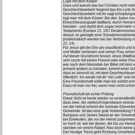
Lüge mit dem Körper
Dass und warum das bei Christen nicht mehr m
Geschlechtsverkehr beginnt das Ein-Leib-Sei
Geschlechtsverkehr mit ihr sagt schöpfungs
lügt man mit dem Körper. Bei den Juden mus
Eheschliessungsakt stattfand, durch Heirat 
heiraten - und darfst dich sogar nicht mehr
Testaments (Exodus 22, 15f / Deuteronomium
darauf, so genügte eine Schadenersatzleis
problematisch werden bei der Verbindung m
22, 14).
Für Jesus gilt die Ehe als unauflöslich und
und Mutter verlassen und seiner Frau anhan
Auf dieser Grundnorm fussen Jesus (Matthäus
sehr rasch mit einem Freund oder einer Freu
war nach dem Massstab der Bibel mit dem ers
jemand anders zu heiraten, kommt einer Sch
dass es sinnvoll ist, mit dem Geschlechtsve
öffentlich: Ich werde mit dir “ein Leib” und
Eine Freundschaft sollte man bis zuletzt e
Dazu ist man nur frei, wenn man nicht sch
Freundschaft als echte Prüfung
Diese Sicht ist heute wieder so unverständl
dass zwei, die vielleicht irgendwann einm
vor der Heirat scheint die normale Ehevorber
Gemeinde. Ist das eine gute Vorbereitung? 
Bumpass und James Sweet an der Universitä
bei Eheleuten, die vor der Heirat zusammen
so hoch ist, wie bei denen, die bis zur Heir
standen vor einem Rätsel: Also doch keine
Der heutige Trend geht Richtung Unverbindli