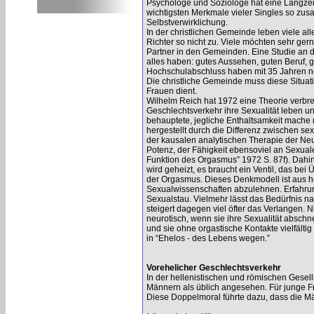
Psychologe und Soziologe hat eine Langzeits
wichtigsten Merkmale vieler Singles so zu
Selbstverwirklichung.
In der christlichen Gemeinde leben viele all
Richter so nicht zu. Viele möchten sehr ger
Partner in den Gemeinden. Eine Studie an de
alles haben: gutes Aussehen, guten Beruf, 
Hochschulabschluss haben mit 35 Jahren noc
Die christliche Gemeinde muss diese Situa
Frauen dient.
Wilhelm Reich hat 1972 eine Theorie verbrei
Geschlechtsverkehr ihre Sexualität leben un
behauptete, jegliche Enthaltsamkeit mache 
hergestellt durch die Differenz zwischen s
der kausalen analytischen Therapie der Neur
Potenz, der Fähigkeit ebensoviel an Sexua
Funktion des Orgasmus” 1972 S. 87f). Dahi
wird geheizt, es braucht ein Ventil, das bei
der Orgasmus. Dieses Denkmodell ist aus h
Sexualwissenschaften abzulehnen. Erfahrun
Sexualstau. Vielmehr lässt das Bedürfnis na
steigert dagegen viel öfter das Verlangen. N
neurotisch, wenn sie ihre Sexualität absch
und sie ohne orgastische Kontakte vielfälti
in “Ehelos - des Lebens wegen.”
Vorehelicher Geschlechtsverkehr
In der hellenistischen und römischen Gesel
Männern als üblich angesehen. Für junge Fr
Diese Doppelmoral führte dazu, dass die M