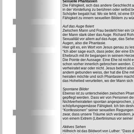
Sexuelle Phantasien
Die Fähigkeit, sich das andere Geschlecht 
in der Vorstellung zu berühren oder selbst be
Schöpfer begabt hat. Wo sie fehlt, ist eine 
Fähigkeit zu innern sexuellen Bildern zu w
Auf das Auge fixiert
Zwischen Mann und Frau besteht hier ein Un
der Mann stark über das Auge. Richard Rohr
Sexualität vor allem auf das Auge, das Sehen
Augen, also die Phantasie.
Hier gilt es, ein Wort von Jesus genau zu l
“Ich aber sage euch, dass jeder, der eine Eh
Ehebruch mit ihr begangen in seinem Herze
Die Pointe der Aussage: Eine Ehe ist nicht
schon vorher innerlich gebrochen werden. D
verheiratet war oder nicht. Jesus betont also
andern gebunden weiss, der hat die Ehe mit 
heiraten möchte und sich Phantasien macht 
das Hohelied verurteilen, wo der Mann sich
Spontane Bilder
Ebenso ist zu unterscheiden zwischen Phan
gepflegt werden. Dass wir von Personen de
Nichtverheirateten spontan angesprochen, ja 
schöpfungsgemässe Fähigkeit. Ich bin deshal
“Konfessionen” seiner sexuellen Regungen 
zwar, dass unsere Träume sich verändern, je 
von einem Extrem (Libertinismus vor seiner 
Aktives Sehen
Hilfreich ist das Bildwort von Luther: “Dass