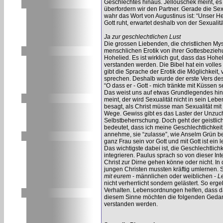
Geschlechtes hinaus. Jellouschek meint, es
überfordern wir den Partner. Gerade die Se
wahr das Wort von Augustinus ist: “Unser Herz
Gott ruht, erwartet deshalb von der Sexualität
Ja zur geschlechtlichen Lust
Die grossen Liebenden, die christlichen My
menschlichen Erotik von ihrer Gottesbezie
Hohelied. Es ist wirklich gut, dass das Hohel
verstanden werden. Die Bibel hat ein volles
gibt die Sprache der Erotik die Möglichkeit,
sprechen. Deshalb wurde der erste Vers des
“O dass er - Gott - mich tränkte mit Küssen 
Das weist uns auf etwas Grundlegendes hi
meint, der wird Sexualität nicht in sein Lebe
besagt, als Christ müsse man Sexualität mit
Wege. Gewiss gibt es das Laster der Unzuch
Selbstbeherrschung. Doch geht der geistlic
bedeutet, dass ich meine Geschlechtlichkei
annehme, sie “zulasse”, wie Anselm Grün b
ganz Frau sein vor Gott und mit Gott ist ei
Das wichtigste dabei ist, die Geschlechtlich
integrieren. Paulus sprach so von dieser Inte
Christ zur Dirne gehen könne oder nicht. In 
jungen Christen mussten kräftig umlernen
mit eurem
- männlichen oder weiblichen -
L
nicht verherrlicht sondern gelästert. So er
Verhalten. Lebensordnungen helfen, dass d
diesem Sinne möchten die folgenden Gedan
verstanden werden.