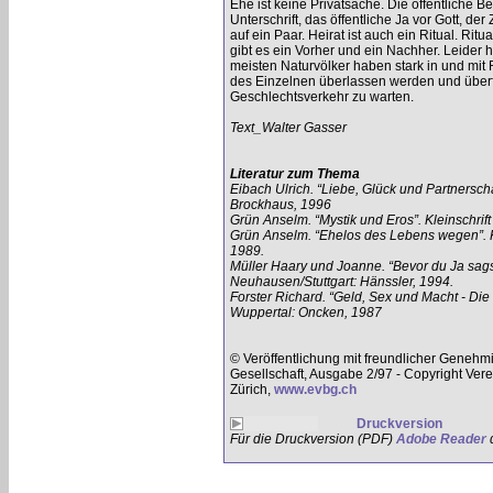
Ehe ist keine Privatsache. Die öffentliche 
Unterschrift, das öffentliche Ja vor Gott, 
auf ein Paar. Heirat ist auch ein Ritual. Rit
gibt es ein Vorher und ein Nachher. Leider h
meisten Naturvölker haben stark in und mit
des Einzelnen überlassen werden und überfo
Geschlechtsverkehr zu warten.
Text_Walter Gasser
Literatur zum Thema
Eibach Ulrich. “Liebe, Glück und Partnersch
Brockhaus, 1996
Grün Anselm. “Mystik und Eros”. Kleinschri
Grün Anselm. “Ehelos des Lebens wegen”. K
1989.
Müller Haary und Joanne. “Bevor du Ja sagst.
Neuhausen/Stuttgart: Hänssler, 1994.
Forster Richard. “Geld, Sex und Macht - Die 
Wuppertal: Oncken, 1987
© Veröffentlichung mit freundlicher Genehmig
Gesellschaft, Ausgabe 2/97 - Copyright Vere
Zürich,
www.evbg.ch
Druckversion
Für die Druckversion (PDF)
Adobe Reader