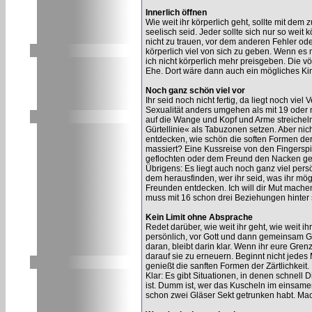
Innerlich öffnen
Wie weit ihr körperlich geht, sollte mit dem
seelisch seid. Jeder sollte sich nur so weit 
nicht zu trauen, vor dem anderen Fehler od
körperlich viel von sich zu geben. Wenn es mi
ich nicht körperlich mehr preisgeben. Die vö
Ehe. Dort wäre dann auch ein mögliches Ki
Noch ganz schön viel vor
Ihr seid noch nicht fertig, da liegt noch vie
Sexualität anders umgehen als mit 19 oder 
auf die Wange und Kopf und Arme streicheln 
Gürtellinie« als Tabuzonen setzen. Aber ni
entdecken, wie schön die soften Formen der
massiert? Eine Kussreise von den Fingersp
geflochten oder dem Freund den Nacken ge
Übrigens: Es liegt auch noch ganz viel pers
dem herausfinden, wer ihr seid, was ihr mö
Freunden entdecken. Ich will dir Mut mache
muss mit 16 schon drei Beziehungen hinter s
Kein Limit ohne Absprache
Redet darüber, wie weit ihr geht, wie weit ih
persönlich, vor Gott und dann gemeinsam Gr
daran, bleibt darin klar. Wenn ihr eure Gren
darauf sie zu erneuern. Beginnt nicht jedes 
genießt die sanften Formen der Zärtlichkeit.
Klar: Es gibt Situationen, in denen schnell
ist. Dumm ist, wer das Kuscheln im einsame
schon zwei Gläser Sekt getrunken habt. Mach