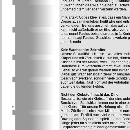
und jede Frau ihren Ehemann.« (1. Korinther
// »Wenn ihnen das 'Alleinbleiben' zu schwer 
unbefriedigtem Verlagen verzehrt werden.« (
Im Klartext: Gottes Idee ist es, dass ein Ma
Dieses Zusammenleben heißt Ehe und entste
verkündigen. Bei uns geschieht das auf dem
kann nicht außerhalb einer Ehe, also vorher
alles nennt Paulus beispielsweise in 1. Kori
heiraten, sagt Paulus. Geschlechtsverkehr ge
ja noch mehr ...
Kein Wachsen im Zeitraffer
Unsere Sexualität ist klasse – wie alles and
Körper und mit Zärtlichkeit zu tun hat, dürf
Kuscheln mit der Mama, zwei Fünfjährige g
Badehose zum Vorschein kommt, zwei Teen
Genauso wie wir größer werden und immer e
Dabei gilt: Wachsen ist ein ziemlich langsam
Geschlechtsverkehr, sondern viele Schritte
euch Zeit dafür. Rast nicht auf der Autobah
dabei die duftenden Felder.
Nicht der Klebstoff macht das Ding
Sexualität ist wie ein Klebstoff, der eine 
Bereich von Zärtlichkeit immer nur in eine 
den Klebstoff für unsere Beziehung nicht üb
Macht Zärtlichkeit nicht zum Mittelpunkt eur
gemeinsam: Erzählt euch viel von dem, was i
Bowling oder Squashen, spielt in einer Band
Dinge jeder für sich allein oder mit euren
Gesprächsthemen gibt oder gemeinsame Unte