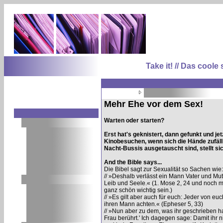
Take it! // Das coo
Mehr Ehe vor dem Sex!
Warten oder starten?
Erst hat's geknistert, dann gefunkt und je
Kinobesuchen, wenn sich die Hände zufälli
Nacht-Bussis ausgetauscht sind, stellt si
And the Bible says...
Die Bibel sagt zur Sexualität so Sachen wie:
// »Deshalb verlässt ein Mann Vater und Mutt
Leib und Seele.« (1. Mose 2, 24 und noch m
ganz schön wichtig sein.)
// »Es gilt aber auch für euch: Jeder von eu
ihren Mann achten.« (Epheser 5, 33)
// »Nun aber zu dem, was ihr geschrieben ha
Frau berührt.' Ich dagegen sage: Damit ihr n